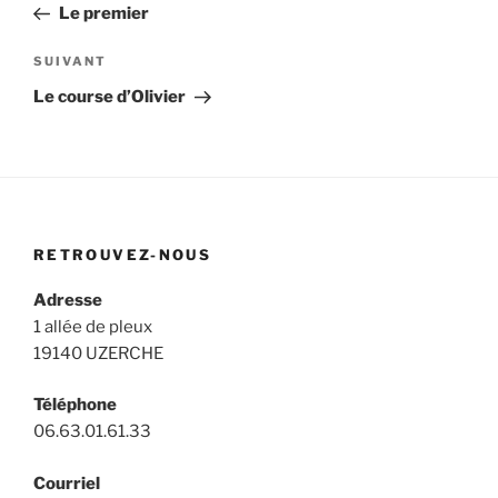
précédent
Le premier
l’article
Article
SUIVANT
suivant
Le course d’Olivier
RETROUVEZ-NOUS
Adresse
1 allée de pleux
19140 UZERCHE
Téléphone
06.63.01.61.33
Courriel