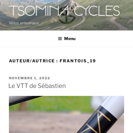
Aller
au
contenu
Vélos artisanaux
principal
Menu
AUTEUR/AUTRICE :
FRANTOIS_19
PUBLIÉ
NOVEMBRE 1, 2022
LE
Le VTT de Sébastien