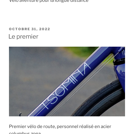
Vélo aventure pour la longue distance
PUBLIÉ
OCTOBRE 31, 2022
LE
Le premier
Premier vélo de route, personnel réalisé en acier
columbus zona