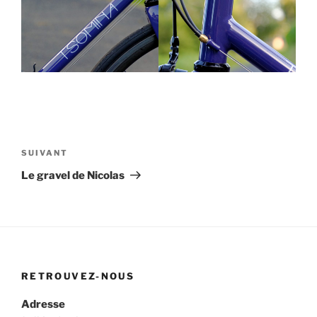
Navigation
de
Article
SUIVANT
l’article
suivant
Le gravel de Nicolas
RETROUVEZ-NOUS
Adresse